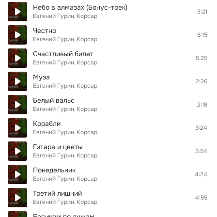
Небо в алмазах (Бонус-трек)
3:21
Евгений Гурин
Корсар
Честно
6:15
Евгений Гурин
Корсар
Счастливый билет
5:25
Евгений Гурин
Корсар
Муза
2:26
Евгений Гурин
Корсар
Белый вальс
2:18
Евгений Гурин
Корсар
Корабли
3:24
Евгений Гурин
Корсар
Гитара и цветы
3:54
Евгений Гурин
Корсар
Понедельник
4:24
Евгений Гурин
Корсар
Третий лишний
4:55
Евгений Гурин
Корсар
Босиком по лужам