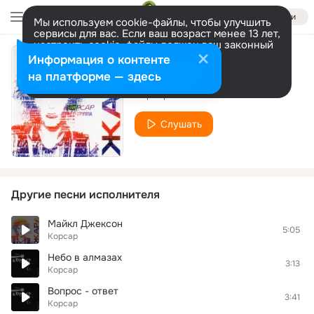
Войти
Мы используем cookie-файлы, чтобы улучшить
сервисы для вас. Если ваш возраст менее 13 лет,
настроить cookie-файлы должен ваш законный
представитель.
Больше информации
Информация о контенте
Кикимора
Разрешить все
Настроить
на платформе — здесь
Корсар
Слушать
Другие песни исполнителя
Майкл Джексон
5:05
Корсар
Небо в алмазах
3:13
Корсар
Вопрос - ответ
3:41
Корсар