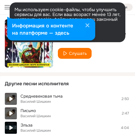
Войти
Мы используем cookie-файлы, чтобы улучшить
сервисы для вас. Если ваш возраст менее 13 лет,
настроить cookie-файлы должен ваш законный
представитель.
Больше информации
Информация о контенте
Подводная принцесса
Разрешить все
Настроить
на платформе — здесь
Василий Шишкин
Слушать
Другие песни исполнителя
Средневековая тьма
2:50
Василий Шишкин
Письмо
2:47
Василий Шишкин
Эльза
4:04
Василий Шишкин