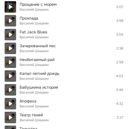
Прощание с морем
2:07
Василий Шишкин
Прохлада
3:59
Василий Шишкин
Fat Jack Blues
3:05
Василий Шишкин
Зачарованный лес
2:38
Василий Шишкин
Необитаемый рай
2:59
Василий Шишкин
Капал летний дождь
4:03
Василий Шишкин
Бабушкина история
3:46
Василий Шишкин
Апофеоз
4:32
Василий Шишкин
Театр теней
2:27
Василий Шишкин
Таинства