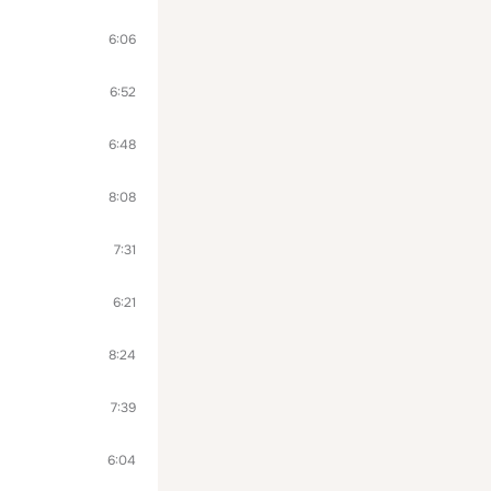
6:06
6:52
6:48
8:08
7:31
6:21
8:24
7:39
6:04