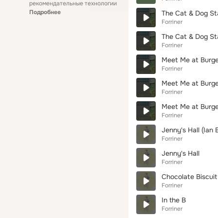
рекомендательные технологии
Подробнее
The Cat & Dog Sta
Forriner
The Cat & Dog St
Forriner
Meet Me at Burger
Forriner
Meet Me at Burger
Forriner
Meet Me at Burge
Forriner
Jenny's Hall (Ian 
Forriner
Jenny's Hall
Forriner
Chocolate Biscuit
Forriner
In the B
Forriner