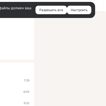
Войти
e-файлы должен ваш
Разрешить все
Настроить
Правая
колонка
7:29
6:05
6:32