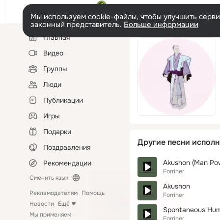
Мы используем cookie-файлы, чтобы улучшить сервис
законный представитель.
Больше информации
Левая
Главная
колонка
Видео
Группы
Люди
Публикации
Игры
Подарки
Другие песни исполн
Поздравления
Akushon (Man Po
Рекомендации
Forriner
Сменить язык
Akushon
Рекламодателям
Помощь
Forriner
Новости
Ещё
Spontaneous Hum
Мы применяем
Forriner