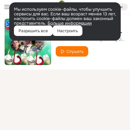
Войти
Мы используем cookie-файлы, чтобы улучшить
сервисы для вас. Если ваш возраст менее 13 лет,
настроить cookie-файлы должен ваш законный
представитель.
Больше информации
Tata Socru, Tata Socru
Разрешить все
Настроить
Viorel Puia
Hariton Bunget
Rudy De La Valcea
Слушать