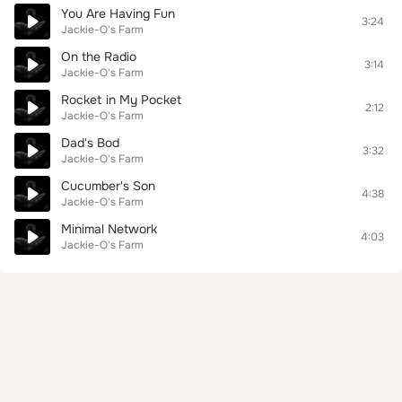
You Are Having Fun
3:24
Jackie-O's Farm
On the Radio
3:14
Jackie-O's Farm
Rocket in My Pocket
2:12
Jackie-O's Farm
Dad's Bod
3:32
Jackie-O's Farm
Cucumber's Son
4:38
Jackie-O's Farm
Minimal Network
4:03
Jackie-O's Farm