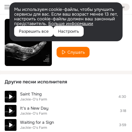
Войти
Мы используем cookie-файлы, чтобы улучшить
сервисы для вас. Если ваш возраст менее 13 лет,
настроить cookie-файлы должен ваш законный
представитель.
Больше информации
Lost
Разрешить все
Настроить
Jackie-O's Farm
Слушать
Другие песни исполнителя
Saint Thing
4:30
Jackie-O's Farm
It's a New Day
3:18
Jackie-O's Farm
Waiting for a Sign
3:59
Jackie-O's Farm