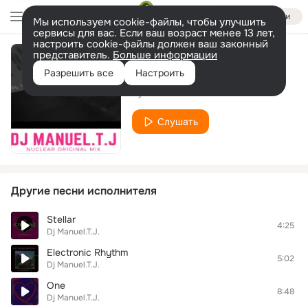
Войти
Мы используем cookie-файлы, чтобы улучшить
сервисы для вас. Если ваш возраст менее 13 лет,
настроить cookie-файлы должен ваш законный
представитель.
Больше информации
Nuclear
Разрешить все
Настроить
Dj Manuel.T.J.
Слушать
Другие песни исполнителя
Stellar
4:25
Dj Manuel.T.J.
Electronic Rhythm
5:02
Dj Manuel.T.J.
One
8:48
Dj Manuel.T.J.