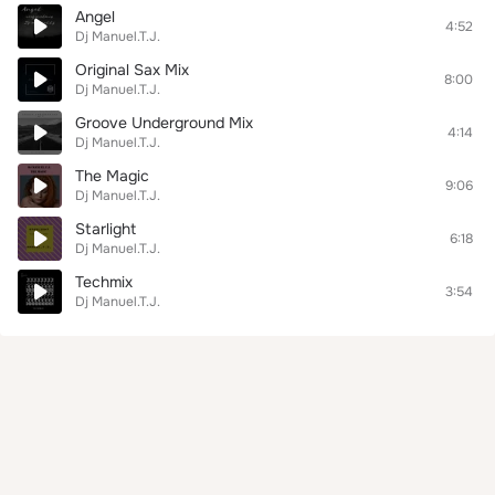
Angel
4:52
Dj Manuel.T.J.
Original Sax Mix
8:00
Dj Manuel.T.J.
Groove Underground Mix
4:14
Dj Manuel.T.J.
The Magic
9:06
Dj Manuel.T.J.
Starlight
6:18
Dj Manuel.T.J.
Techmix
3:54
Dj Manuel.T.J.