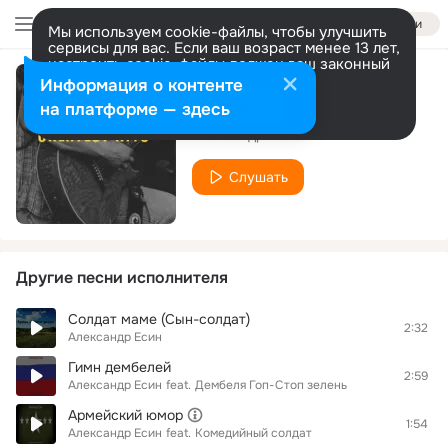
Войти
Мы используем cookie-файлы, чтобы улучшить
сервисы для вас. Если ваш возраст менее 13 лет,
настроить cookie-файлы должен ваш законный
представитель.
Больше информации
Информация о контенте
О тебе
Разрешить все
Настроить
на платформе — здесь
Александр Есин
Слушать
Другие песни исполнителя
Солдат маме (Сын-солдат)
2:32
Александр Есин
Гимн дембелей
2:59
Александр Есин
feat.
Дембеля Гоп-Стоп зелень
Армейский юмор
1:54
Александр Есин
feat.
Комедийный солдат