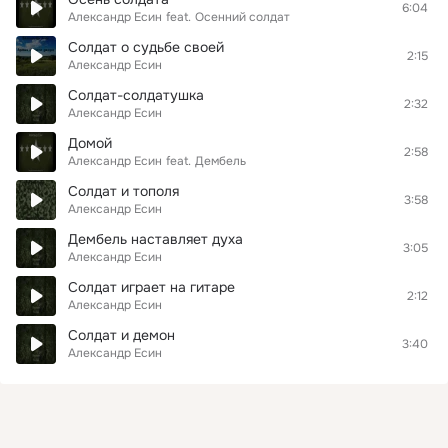
6:04
Александр Есин
feat.
Осенний солдат
Солдат о судьбе своей
2:15
Александр Есин
Солдат-солдатушка
2:32
Александр Есин
Домой
2:58
Александр Есин
feat.
Дембель
Солдат и тополя
3:58
Александр Есин
Дембель наставляет духа
3:05
Александр Есин
Солдат играет на гитаре
2:12
Александр Есин
Солдат и демон
3:40
Александр Есин