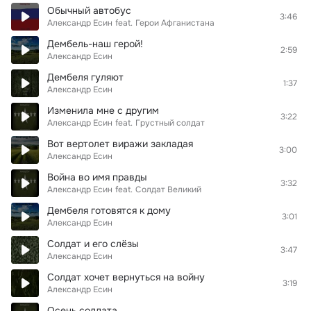
Обычный автобус
3:46
Александр Есин
feat.
Герои Афганистана
Дембель-наш герой!
2:59
Александр Есин
Дембеля гуляют
1:37
Александр Есин
Изменила мне с другим
3:22
Александр Есин
feat.
Грустный солдат
Вот вертолет виражи закладая
3:00
Александр Есин
Война во имя правды
3:32
Александр Есин
feat.
Солдат Великий
Дембеля готовятся к дому
3:01
Александр Есин
Солдат и его слёзы
3:47
Александр Есин
Солдат хочет вернуться на войну
3:19
Александр Есин
Осень солдата