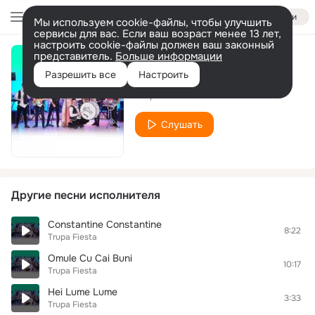
Войти
Мы используем cookie-файлы, чтобы улучшить
сервисы для вас. Если ваш возраст менее 13 лет,
настроить cookie-файлы должен ваш законный
представитель.
Больше информации
Barbate
Разрешить все
Настроить
Trupa Fiesta
Слушать
Другие песни исполнителя
Constantine Constantine
8:22
Trupa Fiesta
Omule Cu Cai Buni
10:17
Trupa Fiesta
Hei Lume Lume
3:33
Trupa Fiesta