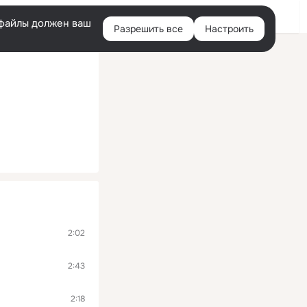
Войти
e-файлы должен ваш
Разрешить все
Настроить
Правая
колонка
2:02
2:43
2:18