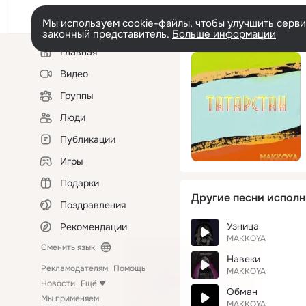
Мы используем cookie-файлы, чтобы улучшить сервис
законный представитель.
Больше информации
Левая
Главная
колонка
Видео
Группы
Люди
Публикации
Игры
Подарки
Другие песни исполн
Поздравления
Узница
Рекомендации
MAKKOYA
Сменить язык
Навеки
Рекламодателям
Помощь
MAKKOYA
Новости
Ещё
Обман
Мы применяем
MAKKOYA