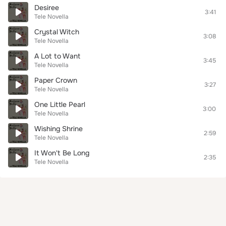
Desiree
3:41
Tele Novella
Crystal Witch
3:08
Tele Novella
A Lot to Want
3:45
Tele Novella
Paper Crown
3:27
Tele Novella
One Little Pearl
3:00
Tele Novella
Wishing Shrine
2:59
Tele Novella
It Won't Be Long
2:35
Tele Novella