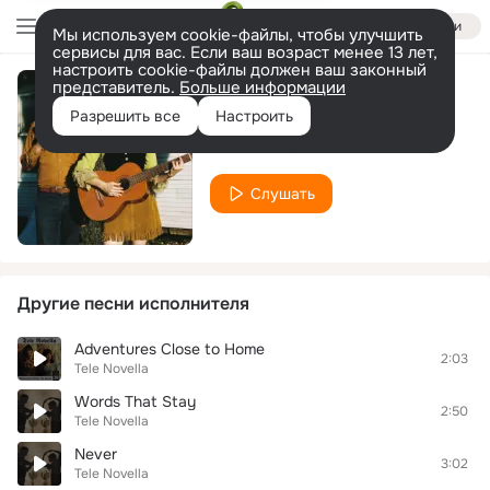
Войти
Мы используем cookie-файлы, чтобы улучшить
сервисы для вас. Если ваш возраст менее 13 лет,
настроить cookie-файлы должен ваш законный
представитель.
Больше информации
Technicolor Town
Разрешить все
Настроить
Tele Novella
Слушать
Другие песни исполнителя
Adventures Close to Home
2:03
Tele Novella
Words That Stay
2:50
Tele Novella
Never
3:02
Tele Novella