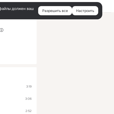
Войти
e-файлы должен ваш
Разрешить все
Настроить
Правая
колонка
3:19
3:06
2:52