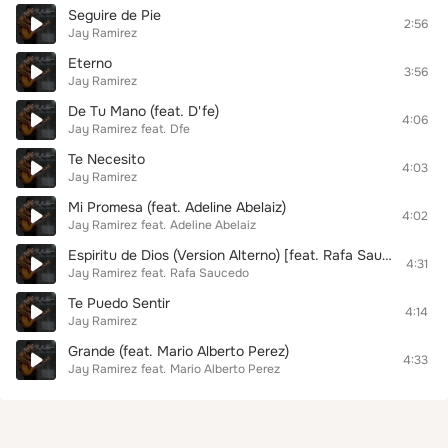
Seguire de Pie
2:56
Jay Ramirez
Eterno
3:56
Jay Ramirez
De Tu Mano (feat. D'fe)
4:06
Jay Ramirez
feat.
Dfe
Te Necesito
4:03
Jay Ramirez
Mi Promesa (feat. Adeline Abelaiz)
4:02
Jay Ramirez
feat.
Adeline Abelaiz
Espiritu de Dios (Version Alterno) [feat. Rafa Saucedo]
4:31
Jay Ramirez
feat.
Rafa Saucedo
Te Puedo Sentir
4:14
Jay Ramirez
Grande (feat. Mario Alberto Perez)
4:33
Jay Ramirez
feat.
Mario Alberto Perez