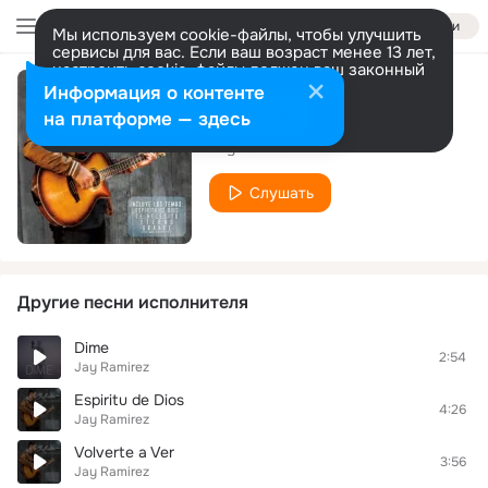
Войти
Мы используем cookie-файлы, чтобы улучшить
сервисы для вас. Если ваш возраст менее 13 лет,
настроить cookie-файлы должен ваш законный
представитель.
Больше информации
Информация о контенте
Gloria y Poder
Разрешить все
Настроить
на платформе — здесь
Jay Ramirez
Слушать
Другие песни исполнителя
Dime
2:54
Jay Ramirez
Espiritu de Dios
4:26
Jay Ramirez
Volverte a Ver
3:56
Jay Ramirez