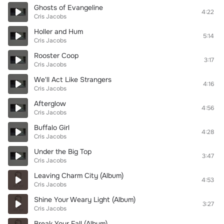
Ghosts of Evangeline
4:22
Cris Jacobs
Holler and Hum
5:14
Cris Jacobs
Rooster Coop
3:17
Cris Jacobs
We'll Act Like Strangers
4:16
Cris Jacobs
Afterglow
4:56
Cris Jacobs
Buffalo Girl
4:28
Cris Jacobs
Under the Big Top
3:47
Cris Jacobs
Leaving Charm City (Album)
4:53
Cris Jacobs
Shine Your Weary Light (Album)
3:27
Cris Jacobs
Break Your Fall (Album)