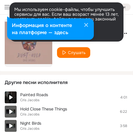
Войти
Мы используем cookie-файлы, чтобы улучшить
сервисы для вас. Если ваш возраст менее 13 лет,
настроить cookie-файлы должен ваш законный
представитель.
Больше информации
Информация о контенте
The Devil Or Jesse James (Album)
Разрешить все
Настроить
на платформе — здесь
Cris Jacobs
Слушать
Другие песни исполнителя
Painted Roads
4:01
Cris Jacobs
Hold Close These Things
6:22
Cris Jacobs
Night Birds
3:58
Cris Jacobs