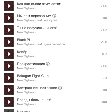
Как нас съели этим летом
2:06
New Sylveon
Мы вам перезвоним
2:01
New Sylveon
feat.
кот курит
Ты не получишь ничего!
2:02
New Sylveon
Black Pill
2:38
New Sylveon
feat.
дима фефилов
Ковёр
1:37
New Sylveon
Прокрастинация
2:06
New Sylveon
Bakugan Fight Club
3:13
New Sylveon
Завтрашнее настоящее
2:10
New Sylveon
Правды больше нет!
2:00
New Sylveon
Нет сил