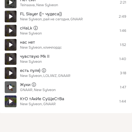
2:21
Teinaava
New Sylveon
FL Slayer ([~ чудеса])
2:49
New Sylveon
рай не сегодня
GNAAR
cHaLk
1:46
New Sylveon
нас нет
1:52
New Sylveon
климлордс
чувствую Mk II
1:40
New Sylveon
есть пуля)
3:18
New Sylveon
LOLIWZ
GNAAR
Жуки
1:47
GNAAR
New Sylveon
КтО тАкИе СуЩеСтВа
1:44
New Sylveon
GNAAR