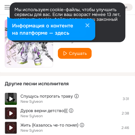
Войти
Мы используем cookie-файлы, чтобы улучшить
сервисы для вас. Если ваш возраст менее 13 лет,
настроить cookie-файлы должен ваш законный
представитель.
Больше информации
Информация о контенте
Beliy Свет
Разрешить все
Настроить
на платформе — здесь
New Sylveon
Слушать
Другие песни исполнителя
Спущусь потрогать траву
3:31
New Sylveon
Дуров верни детство(((
2:38
New Sylveon
Жить (Казалось че-то понял)
2:46
New Sylveon