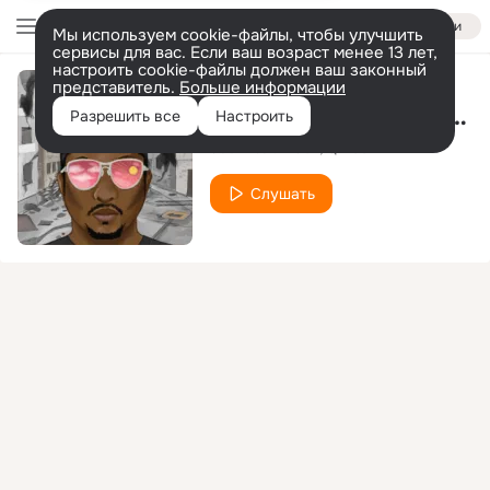
Войти
Мы используем cookie-файлы, чтобы улучшить
сервисы для вас. Если ваш возраст менее 13 лет,
настроить cookie-файлы должен ваш законный
представитель.
Больше информации
Nothing Gonna Stop Me
Разрешить все
Настроить
Jdun
Black
Qween
feat.
Слушать