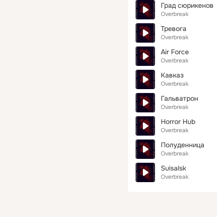
Град сюрикенов
Overbreak
Тревога
Overbreak
Air Force
Overbreak
Кавказ
Overbreak
Гальватрон
Overbreak
Horror Hub
Overbreak
Полуденница
Overbreak
Suisalsk
Overbreak