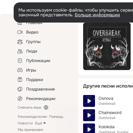
Мы используем cookie-файлы, чтобы улучшить сервис
законный представитель.
Больше информации
Левая
Главная
колонка
Видео
Группы
Люди
Публикации
Игры
Подарки
Другие песни исполн
Поздравления
Osnova
Рекомендации
Overbreak
Сменить язык
Chainsword
Рекламодателям
Помощь
Overbreak
Новости
Ещё
Kolokola
Мы применяем
Overbreak
Kursha