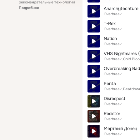
рекомендательные технологии
Подробнее
Anarchytechture
Overbreak
T-Rex
Overbreak
Nation
Overbreak
VHS Nightmares
Overbreak
Cold Blo
Overbreaking Bad
Overbreak
Penta
Overbreak
Beatdown
Disrespect
Overbreak
Resistor
Overbreak
Мертвый Донец
Overbreak