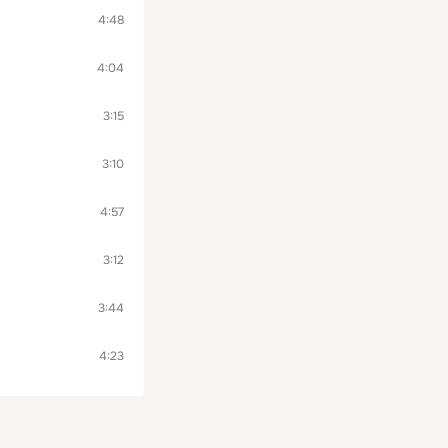
4:48
4:04
3:15
3:10
4:57
3:12
3:44
4:23