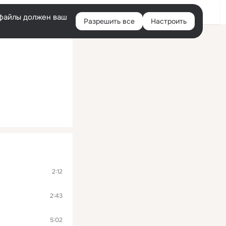
Войти
e-файлы должен ваш
Разрешить все
Настроить
Правая
колонка
2:12
2:43
5:02