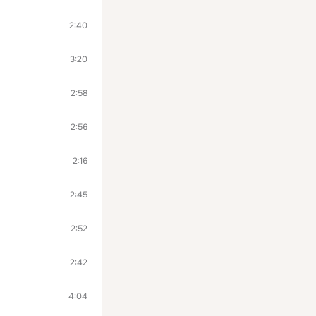
2:40
3:20
2:58
2:56
2:16
2:45
2:52
2:42
4:04