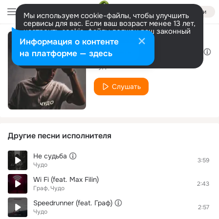
Войти
Мы используем cookie-файлы, чтобы улучшить
сервисы для вас. Если ваш возраст менее 13 лет,
настроить cookie-файлы должен ваш законный
представитель.
Больше информации
Информация о контенте
Рэп со степных районов
Разрешить все
Настроить
на платформе — здесь
Чудо
Слушать
Другие песни исполнителя
Не судьба
3:59
Чудо
Wi Fi (feat. Max Filin)
2:43
Граф
Чудо
Speedrunner (feat. Граф)
2:57
Чудо