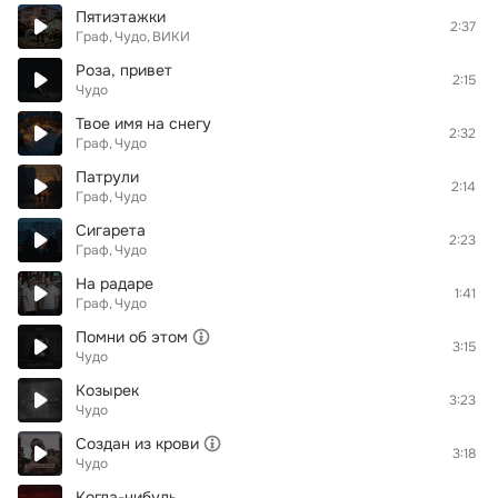
Пятиэтажки
2:37
Граф
Чудо
ВИКИ
Роза, привет
2:15
Чудо
Твое имя на снегу
2:32
Граф
Чудо
Патрули
2:14
Граф
Чудо
Сигарета
2:23
Граф
Чудо
На радаре
1:41
Граф
Чудо
Помни об этом
3:15
Чудо
Козырек
3:23
Чудо
Создан из крови
3:18
Чудо
Когда-нибудь