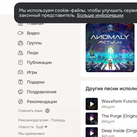
Мы используем cookie-файлы, чтобы улучшить сервис
законный представитель.
Больше информации
Левая
Главная
колонка
Видео
Группы
Люди
Публикации
Игры
Подарки
Другие песни исполн
Поздравления
Waveform Functi
Рекомендации
Aktyum
Сменить язык
The Purge (Origina
Рекламодателям
Помощь
Aktyum
Новости
Ещё
Deep Inside (Origi
Мы применяем
Aktyum