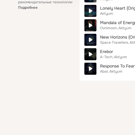
рекомендательные технологии
Подробнее
Lonely Heart (Orig
Aktyum
Mandala of Energ
Ovnimoon
Aktyum
New Horizons (Ori
Space Travellers
Ak
Erebor
A-Tech
Aktyum
Response To Fear 
Abat
Aktyum