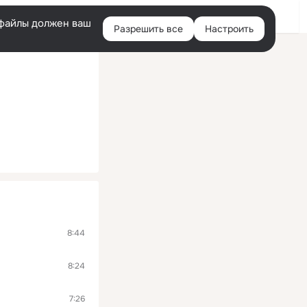
Войти
e-файлы должен ваш
Разрешить все
Настроить
Правая
колонка
8:44
8:24
7:26