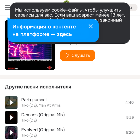
Войти
Мы используем cookie-файлы, чтобы улучшить
сервисы для вас. Если ваш возраст менее 13 лет,
настроить cookie-файлы должен ваш законный
представитель.
Больше информации
Информация о контенте
Charger (Original)
Разрешить все
Настроить
на платформе — здесь
Tiko (DE)
Слушать
Другие песни исполнителя
Partykumpel
4:40
Tiko (DE)
Man At Arms
Demons (Original Mix)
5:29
Tiko (DE)
Evolved (Original Mix)
5:20
Tiko (DE)