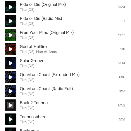
Ride or Die (Original Mix)
5:24
Tiko (DE)
Ride or Die (Radio Mix)
3:17
Tiko (DE)
Free Your Mind (Original Mix)
5:22
Tiko (DE)
God of Hellfire
5:11
Tiko (DE)
Man At Arms
Solar Groove
5:34
Tiko (DE)
Quantum Chant (Extended Mix)
6:16
Tiko (DE)
Quantum Chant (Radio Edit)
3:51
Tiko (DE)
Back 2 Techno
6:52
Tiko (DE)
Technosphere
5:51
Tiko (DE)
Backroom