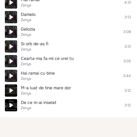
4:31
Zenys
Damelo
3:13
Zenys
Gelozia
3:08
Zenys
Si orb de-as fi
3:31
Zenys
Cearta-ma fa-mi ce vrei tu
3:05
Zenys
Hai ramai cu bine
3:44
Zenys
M-a luat de tine mare dor
3:12
Zenys
De ce m-ai inselat
3:12
Zenys