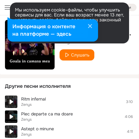
Войти
Мы используем cookie-файлы, чтобы улучшить
сервисы для вас. Если ваш возраст менее 13 лет,
настроить cookie-файлы должен ваш законный
представитель.
Больше информации
Информация о контенте
Goala in camasa mea
Разрешить все
Настроить
на платформе — здесь
Zenys
Слушать
Другие песни исполнителя
Ritm infernal
3:10
Zenys
Plec departe ca ma doare
4:06
Zenys
Astept o minune
4:11
Zenys