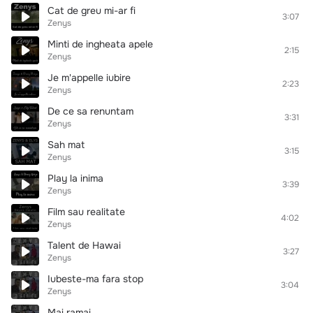
Cat de greu mi-ar fi
3:07
Zenys
Minti de ingheata apele
2:15
Zenys
Je m'appelle iubire
2:23
Zenys
De ce sa renuntam
3:31
Zenys
Sah mat
3:15
Zenys
Play la inima
3:39
Zenys
Film sau realitate
4:02
Zenys
Talent de Hawai
3:27
Zenys
Iubeste-ma fara stop
3:04
Zenys
Mai ramai