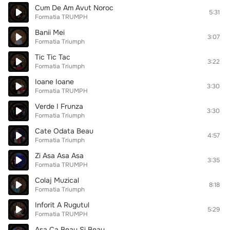
Cum De Am Avut Noroc
5:31
Formatia TRUMPH
Banii Mei
3:07
Formatia Triumph
Tic Tic Tac
3:22
Formatia Triumph
Ioane Ioane
3:30
Formatia TRUMPH
Verde I Frunza
3:30
Formatia Triumph
Cate Odata Beau
4:57
Formatia Triumph
Zi Asa Asa Asa
3:35
Formatia TRUMPH
Colaj Muzical
8:18
Formatia Triumph
Inforit A Rugutul
5:29
Formatia TRUMPH
Asa Ca Beau Si Beau