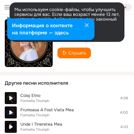
Войти
Мы используем cookie-файлы, чтобы улучшить
сервисы для вас. Если ваш возраст менее 13 лет,
настроить cookie-файлы должен ваш законный
представитель.
Больше информации
Информация о контенте
Petrecere
Разрешить все
Настроить
на платформе — здесь
Formatia Triumph
Слушать
Другие песни исполнителя
Colaj Etno
4:06
Formatia Triumph
Frumoasa A Fost Viata Mea
4:00
Formatia Triumph
Unde I Tineretea Mea
4:03
Formatia Triumph