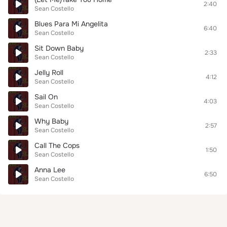
2:40
Sean Costello
Blues Para Mi Angelita
6:40
Sean Costello
Sit Down Baby
2:33
Sean Costello
Jelly Roll
4:12
Sean Costello
Sail On
4:03
Sean Costello
Why Baby
2:57
Sean Costello
Call The Cops
1:50
Sean Costello
Anna Lee
6:50
Sean Costello