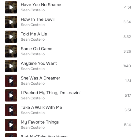
Have You No Shame
4:51
Sean Costello
How In The Devil
3:34
Sean Costello
Told Me A Lie
3:32
Sean Costello
Same Old Game
3:26
Sean Costello
Anytime You Want
3:40
Sean Costello
She Was A Dreamer
1:31
Sean Costello
I Packed My Thing, I'm Leavin'
5:17
Sean Costello
Take A Walk With Me
3:51
Sean Costello
My Favorite Things
5:14
Sean Costello
(Let Me)Take You Home