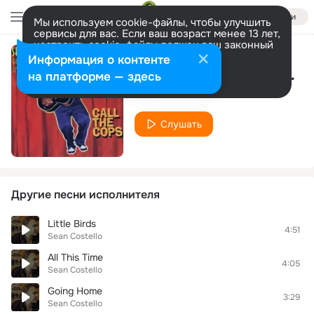
Войти
Мы используем cookie-файлы, чтобы улучшить
сервисы для вас. Если ваш возраст менее 13 лет,
настроить cookie-файлы должен ваш законный
представитель.
Больше информации
Информация о контенте
Everybody Wants Her
Разрешить все
Настроить
на платформе — здесь
Sean Costello
Слушать
Другие песни исполнителя
Little Birds
4:51
Sean Costello
All This Time
4:05
Sean Costello
Going Home
3:29
Sean Costello