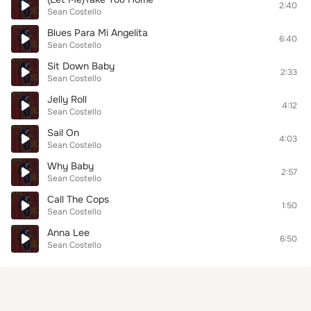
2:40
Sean Costello
Blues Para Mi Angelita
6:40
Sean Costello
Sit Down Baby
2:33
Sean Costello
Jelly Roll
4:12
Sean Costello
Sail On
4:03
Sean Costello
Why Baby
2:57
Sean Costello
Call The Cops
1:50
Sean Costello
Anna Lee
6:50
Sean Costello