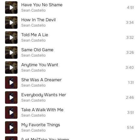
Have You No Shame
4:51
Sean Costello
How In The Devil
3:34
Sean Costello
Told Me A Lie
3:32
Sean Costello
Same Old Game
3:26
Sean Costello
Anytime You Want
3:40
Sean Costello
She Was A Dreamer
1:31
Sean Costello
Everybody Wants Her
2:46
Sean Costello
Take A Walk With Me
3:51
Sean Costello
My Favorite Things
5:14
Sean Costello
(Let Me)Take You Home