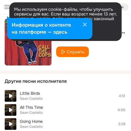
Войти
Мы используем cookie-файлы, чтобы улучшить
сервисы для вас. Если ваш возраст менее 13 лет,
настроить cookie-файлы должен ваш законный
представитель.
Больше информации
Информация о контенте
I Packed My Thing, I'm Leavin'
Разрешить все
Настроить
на платформе — здесь
Sean Costello
Слушать
Другие песни исполнителя
Little Birds
4:51
Sean Costello
All This Time
4:05
Sean Costello
Going Home
3:29
Sean Costello