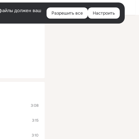
Войти
e-файлы должен ваш
Разрешить все
Настроить
Правая
колонка
3:08
3:15
3:10