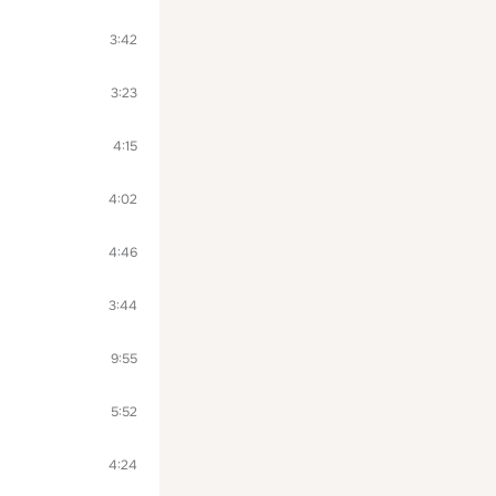
3:42
3:23
4:15
4:02
4:46
3:44
9:55
5:52
4:24