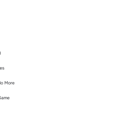
d
ues
No More
 Game