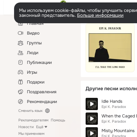
Мы используем cookie-файлы, чтобы улучшить сервис
законный представитель.
Больше информации
Левая
Главная
колонка
Видео
Группы
Люди
Публикации
Игры
Подарки
Другие песни исполн
Поздравления
Idle Hands
Рекомендации
Epi K. Paradox
Сменить язык
When the Caged B
Рекламодателям
Помощь
Epi K. Paradox
Новости
Ещё
Misty Mountains
Мы применяем
Epi K. Paradox