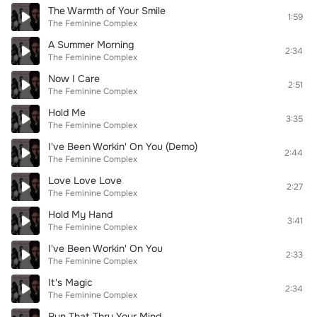
The Warmth of Your Smile
1:59
The Feminine Complex
A Summer Morning
2:34
The Feminine Complex
Now I Care
2:51
The Feminine Complex
Hold Me
3:35
The Feminine Complex
I've Been Workin' On You (Demo)
2:44
The Feminine Complex
Love Love Love
2:27
The Feminine Complex
Hold My Hand
3:41
The Feminine Complex
I've Been Workin' On You
2:33
The Feminine Complex
It's Magic
2:34
The Feminine Complex
Run That Thru Your Mind