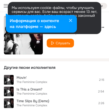
Войти
Мы используем cookie-файлы, чтобы улучшить
сервисы для вас. Если ваш возраст менее 13 лет,
настроить cookie-файлы должен ваш законный
представитель.
Больше информации
Информация о контенте
Are You Lonesome Like Me? (Demo)
Разрешить все
Настроить
на платформе — здесь
The Feminine Complex
Слушать
Другие песни исполнителя
Movin'
2:15
The Feminine Complex
Is This a Dream?
2:54
The Feminine Complex
Time Slips By (Demo)
2:26
The Feminine Complex