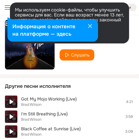
Войти
Мы используем cookie-файлы, чтобы улучшить
сервисы для вас. Если ваш возраст менее 13 лет,
настроить cookie-файлы должен ваш законный
представитель.
Больше информации
Информация о контенте
Change It Up
Разрешить все
Настроить
на платформе — здесь
Brad Wilson
Слушать
Другие песни исполнителя
Got My Mojo Working (Live)
4:21
Brad Wilson
I'm Still Breathing (Live)
3:59
Brad Wilson
Black Coffee at Sunrise (Live)
3:09
Brad Wilson