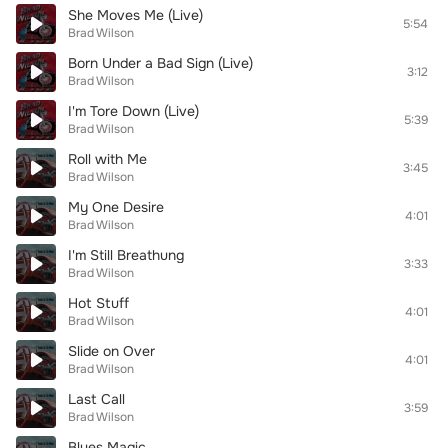
She Moves Me (Live)
5:54
Brad Wilson
Born Under a Bad Sign (Live)
3:12
Brad Wilson
I'm Tore Down (Live)
5:39
Brad Wilson
Roll with Me
3:45
Brad Wilson
My One Desire
4:01
Brad Wilson
I'm Still Breathung
3:33
Brad Wilson
Hot Stuff
4:01
Brad Wilson
Slide on Over
4:01
Brad Wilson
Last Call
3:59
Brad Wilson
Blues Magic