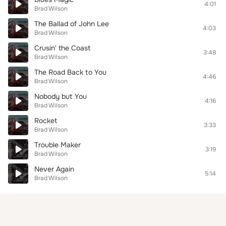
4:01
Brad Wilson
The Ballad of John Lee
4:03
Brad Wilson
Crusin' the Coast
3:48
Brad Wilson
The Road Back to You
4:46
Brad Wilson
Nobody but You
4:16
Brad Wilson
Rocket
3:33
Brad Wilson
Trouble Maker
3:19
Brad Wilson
Never Again
5:14
Brad Wilson