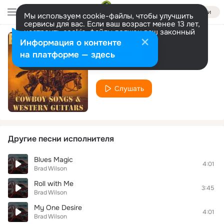
Войти
Мы используем cookie-файлы, чтобы улучшить
сервисы для вас. Если ваш возраст менее 13 лет,
настроить cookie-файлы должен ваш законный
представитель.
Больше информации
Информация о контенте
Across the Mojave
Разрешить все
Настроить
на платформе — здесь
Brad Wilson
Слушать
Другие песни исполнителя
Blues Magic
4:01
Brad Wilson
Roll with Me
3:45
Brad Wilson
My One Desire
4:01
Brad Wilson