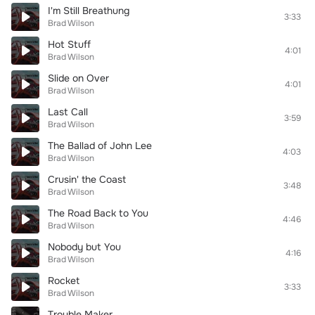
I'm Still Breathung
3:33
Brad Wilson
Hot Stuff
4:01
Brad Wilson
Slide on Over
4:01
Brad Wilson
Last Call
3:59
Brad Wilson
The Ballad of John Lee
4:03
Brad Wilson
Crusin' the Coast
3:48
Brad Wilson
The Road Back to You
4:46
Brad Wilson
Nobody but You
4:16
Brad Wilson
Rocket
3:33
Brad Wilson
Trouble Maker