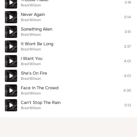
3:19
Brad Wilson
Never Again
5:14
Brad Wilson
Something Alien
3:51
Brad Wilson
It Wont Be Long
3:37
Brad Wilson
I Want You
4:01
Brad Wilson
She's On Fire
4:01
Brad Wilson
Face In The Crowd
4:35
Brad Wilson
Can't Stop The Rain
5:13
Brad Wilson