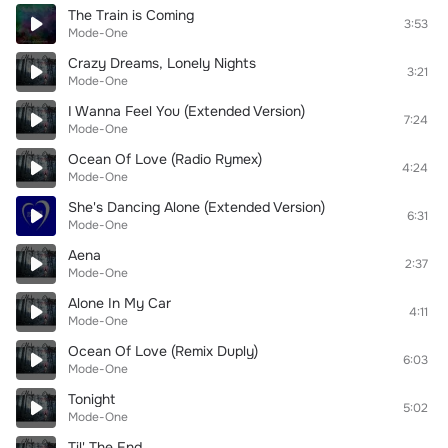
The Train is Coming
3:53
Mode-One
Crazy Dreams, Lonely Nights
3:21
Mode-One
I Wanna Feel You (Extended Version)
7:24
Mode-One
Ocean Of Love (Radio Rymex)
4:24
Mode-One
She's Dancing Alone (Extended Version)
6:31
Mode-One
Aena
2:37
Mode-One
Alone In My Car
4:11
Mode-One
Ocean Of Love (Remix Duply)
6:03
Mode-One
Tonight
5:02
Mode-One
Til' The End