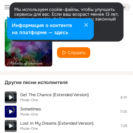
Войти
Мы используем cookie-файлы, чтобы улучшить
сервисы для вас. Если ваш возраст менее 13 лет,
настроить cookie-файлы должен ваш законный
представитель.
Больше информации
Информация о контенте
Free Love
Разрешить все
Настроить
на платформе — здесь
Mode-One
Слушать
Другие песни исполнителя
Get The Chance (Extended Version)
6:41
Mode-One
Sometimes
7:05
Mode-One
Lost In My Dreams (Extended Version)
7:28
Mode-One