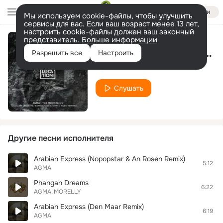
Войти
Мы используем cookie-файлы, чтобы улучшить
сервисы для вас. Если ваш возраст менее 13 лет,
настроить cookie-файлы должен ваш законный
представитель.
Больше информации
The Mountains (Original Mix)
Разрешить все
Настроить
AGMA
Слушать
Другие песни исполнителя
Arabian Express (Nopopstar & An Rosen Remix)
5:12
AGMA
Phangan Dreams
6:22
AGMA
MORELLY
Arabian Express (Den Maar Remix)
6:19
AGMA