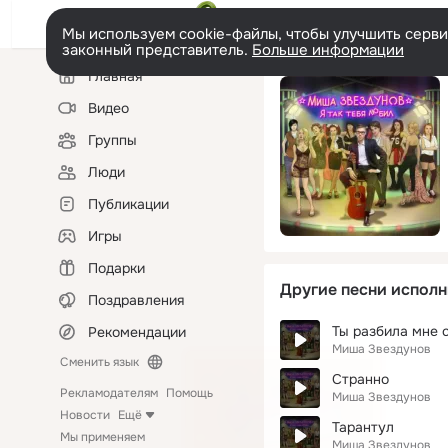
Мы используем cookie-файлы, чтобы улучшить сервис
законный представитель.
Больше информации
Левая
Главная
колонка
Видео
Группы
Люди
Публикации
Игры
Подарки
Другие песни исполн
Поздравления
Ты разбила мне 
Рекомендации
Миша Звездунов
Сменить язык
Странно
Рекламодателям
Помощь
Миша Звездунов
Новости
Ещё
Тарантул
Мы применяем
Миша Звездунов