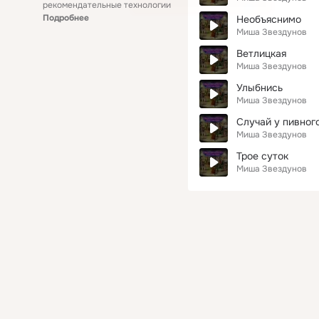
рекомендательные технологии
Подробнее
Необъяснимо
Миша Звездунов
Ветлицкая
Миша Звездунов
Улыбнись
Миша Звездунов
Случай у пивног
Миша Звездунов
Трое суток
Миша Звездунов