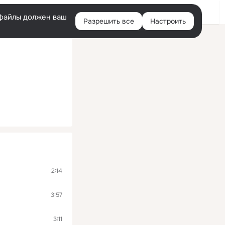
Войти
e-файлы должен ваш
Разрешить все
Настроить
Правая
колонка
2:14
3:57
3:11