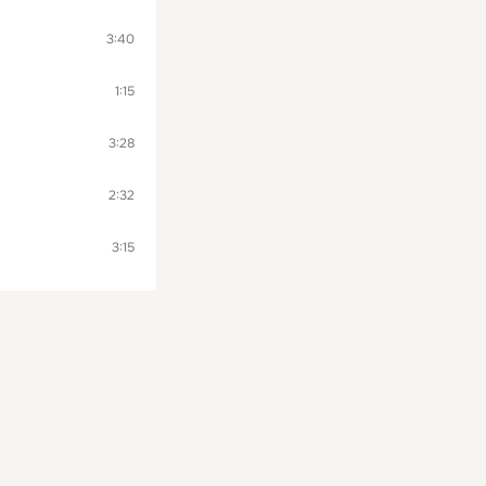
3:40
1:15
3:28
2:32
3:15