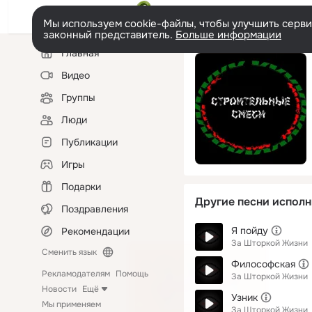
Мы используем cookie-файлы, чтобы улучшить сервис
законный представитель.
Больше информации
Левая
Главная
колонка
Видео
Группы
Люди
Публикации
Игры
Подарки
Другие песни исполн
Поздравления
Я пойду
Рекомендации
За Шторкой Жизни
Сменить язык
Философская
Рекламодателям
Помощь
За Шторкой Жизни
Новости
Ещё
Узник
Мы применяем
За Шторкой Жизни