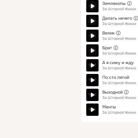
Землекопы
За Шторкой Жизни
Делать нечего
За Шторкой Жизни
Велик
За Шторкой Жизни
Брат
За Шторкой Жизни
А я сижу и жду
За Шторкой Жизни
По сто пятой
За Шторкой Жизни
Выходной
За Шторкой Жизни
Менты
За Шторкой Жизни