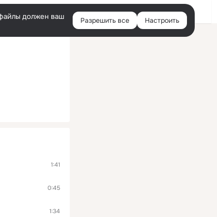
Войти
e-файлы должен ваш
Разрешить все
Настроить
Правая
колонка
1:41
0:45
1:34