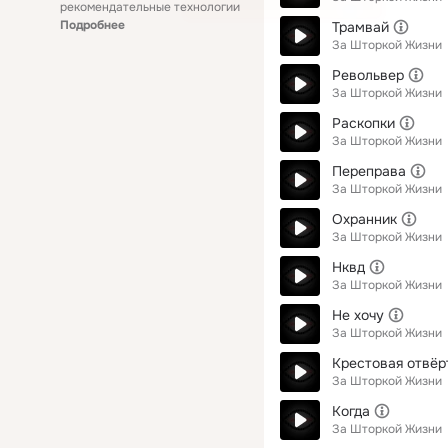
рекомендательные технологии
Подробнее
Трамвай
За Шторкой Жизни
Револьвер
За Шторкой Жизни
Раскопки
За Шторкой Жизни
Переправа
За Шторкой Жизни
Охранник
За Шторкой Жизни
Нквд
За Шторкой Жизни
Не хочу
За Шторкой Жизни
Крестовая отвёр
За Шторкой Жизни
Когда
За Шторкой Жизни