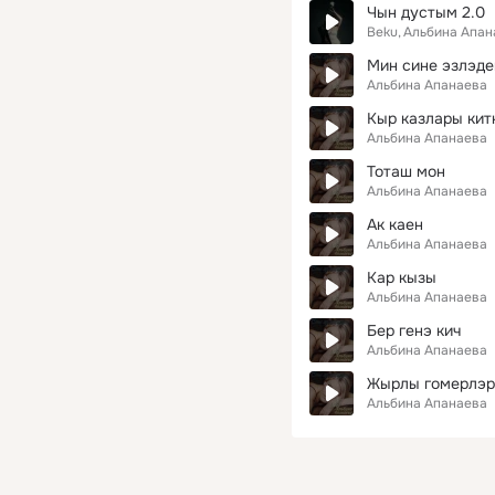
Чын дустым 2.0
Beku
Альбина Апан
Мин сине эзлэд
Альбина Апанаева
Кыр казлары китк
Альбина Апанаева
Тоташ мон
Альбина Апанаева
Ак каен
Альбина Апанаева
Кар кызы
Альбина Апанаева
Бер генэ кич
Альбина Апанаева
Жырлы гомерлэр
Альбина Апанаева