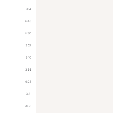
3:04
4:48
4:30
3:27
3:10
3:36
4:28
3:31
3:33