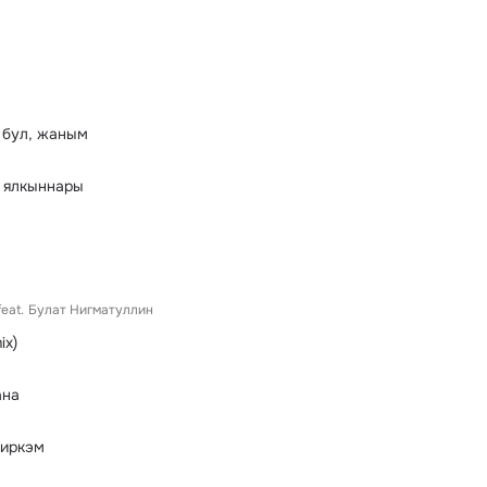
э бул, жаным
 ялкыннары
feat.
Булат Нигматуллин
ix)
ана
 иркэм