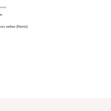
аева
ем
эн кебек (Remix)