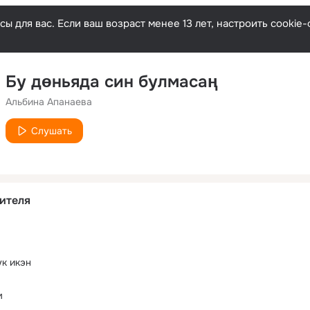
ы для вас. Если ваш возраст менее 13 лет, настроить cooki
Бу дөньяда син булмасаң
Альбина Апанаева
Слушать
ителя
ук икэн
м