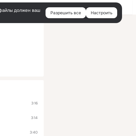
Войти
e-файлы должен ваш
Разрешить все
Настроить
Правая
колонка
3:16
3:14
3:40