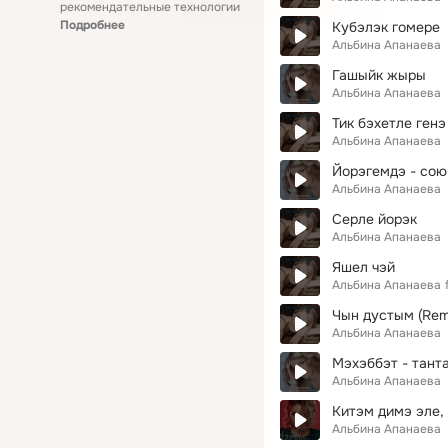
рекомендательные технологии
Подробнее
Кубэлэк гомере
Альбина Апанаева
Гашыйк жыры
Альбина Апанаева
Тик бэхетле ген
Альбина Апанаева
Йорэгемдэ - сою
Альбина Апанаева
Серле йорэк
Альбина Апанаева
Яшел чэй
Альбина Апанаева
Чын дустым (Rem
Альбина Апанаева
Мэхэббэт - тант
Альбина Апанаева
Китэм димэ эле,
Альбина Апанаева