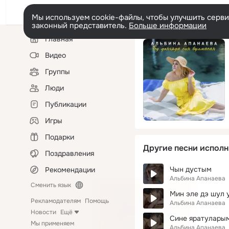
Мы используем cookie-файлы, чтобы улучшить сервис
законный представитель.
Больше информации
Левая
Главная
колонка
Видео
Группы
Люди
Публикации
Игры
Подарки
Другие песни исполн
Поздравления
Чын дустым
Рекомендации
Альбина Апанаева
Сменить язык
Мин эле дэ шул 
Рекламодателям
Помощь
Альбина Апанаева
Новости
Ещё
Сине яратулары
Мы применяем
Альбина Апанаева