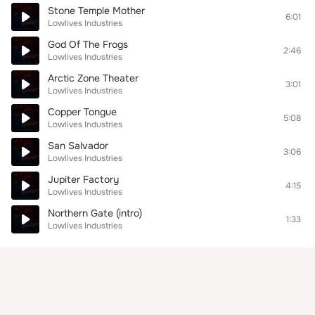
Stone Temple Mother
6:01
Lowlives Industries
God Of The Frogs
2:46
Lowlives Industries
Arctic Zone Theater
3:01
Lowlives Industries
Copper Tongue
5:08
Lowlives Industries
San Salvador
3:06
Lowlives Industries
Jupiter Factory
4:15
Lowlives Industries
Northern Gate (intro)
1:33
Lowlives Industries