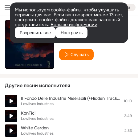
Войти
Мы используем cookie-файлы, чтобы улучшить
сервисы для вас. Если ваш возраст менее 13 лет,
настроить cookie-файлы должен ваш законный
представитель.
Больше информации
Electric Sea
Разрешить все
Настроить
Lowlives Industries
Слушать
Другие песни исполнителя
Il Fondo Delle Industrie Miserabili (+Hidden Track Farewell To The Old Sun)
10:13
Lowlives Industries
KonTici
3:49
Lowlives Industries
White Garden
2:33
Lowlives Industries