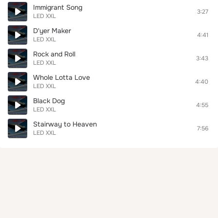
Immigrant Song
3:27
LED XXL
D'yer Maker
4:41
LED XXL
Rock and Roll
3:43
LED XXL
Whole Lotta Love
4:40
LED XXL
Black Dog
4:55
LED XXL
Stairway to Heaven
7:56
LED XXL