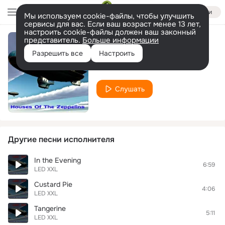
Войти
Мы используем cookie-файлы, чтобы улучшить
сервисы для вас. Если ваш возраст менее 13 лет,
настроить cookie-файлы должен ваш законный
представитель.
Больше информации
The Ocean
Разрешить все
Настроить
LED XXL
Слушать
Другие песни исполнителя
In the Evening
6:59
LED XXL
Custard Pie
4:06
LED XXL
Tangerine
5:11
LED XXL