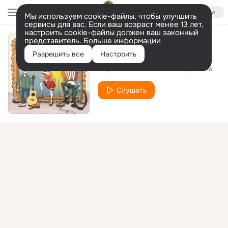
Войти
Мы используем cookie-файлы, чтобы улучшить
сервисы для вас. Если ваш возраст менее 13 лет,
настроить cookie-файлы должен ваш законный
представитель.
Больше информации
Худовата
Разрешить все
Настроить
Карабас
Ксения Северюхина
feat.
Слушать