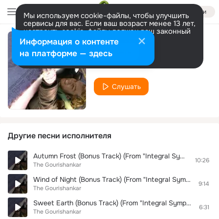
Войти
Мы используем cookie-файлы, чтобы улучшить
сервисы для вас. Если ваш возраст менее 13 лет,
настроить cookie-файлы должен ваш законный
представитель.
Больше информации
Информация о контенте
In the Hope
Разрешить все
Настроить
на платформе — здесь
The Gourishankar
Слушать
Другие песни исполнителя
Autumn Frost (Bonus Track) (From "Integral Symphony")
10:26
The Gourishankar
Wind of Night (Bonus Track) (From "Integral Symphony")
9:14
The Gourishankar
Sweet Earth (Bonus Track) (From "Integral Symphony")
6:31
The Gourishankar