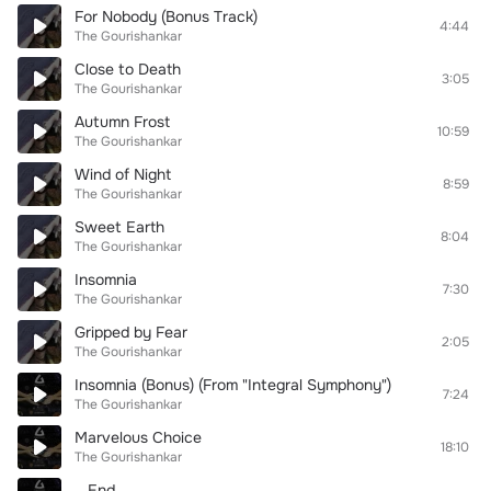
For Nobody (Bonus Track)
4:44
The Gourishankar
Close to Death
3:05
The Gourishankar
Autumn Frost
10:59
The Gourishankar
Wind of Night
8:59
The Gourishankar
Sweet Earth
8:04
The Gourishankar
Insomnia
7:30
The Gourishankar
Gripped by Fear
2:05
The Gourishankar
Insomnia (Bonus) (From "Integral Symphony")
7:24
The Gourishankar
Marvelous Choice
18:10
The Gourishankar
...End