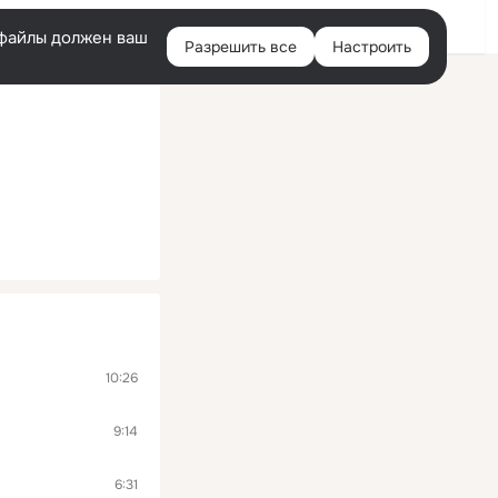
Войти
e-файлы должен ваш
Разрешить все
Настроить
Правая
колонка
10:26
9:14
6:31