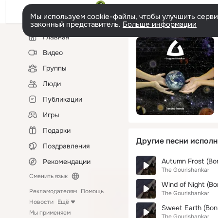
Мы используем cookie-файлы, чтобы улучшить сервис
законный представитель.
Больше информации
Левая
Главная
колонка
Видео
Группы
Люди
Публикации
Игры
Подарки
Другие песни исполн
Поздравления
Autumn Frost (Bon
Рекомендации
The Gourishankar
Сменить язык
Wind of Night (Bo
Рекламодателям
Помощь
The Gourishankar
Новости
Ещё
Sweet Earth (Bonu
Мы применяем
The Gourishankar