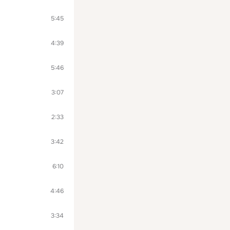
5:45
4:39
5:46
3:07
2:33
3:42
6:10
4:46
3:34