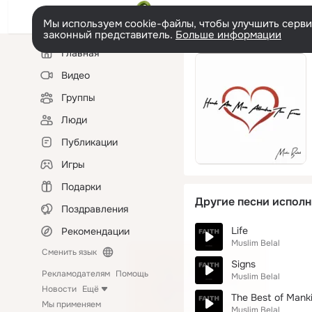
Мы используем cookie-файлы, чтобы улучшить сервис
законный представитель.
Больше информации
Левая
Главная
колонка
Видео
Группы
Люди
Публикации
Игры
Подарки
Другие песни исполн
Поздравления
Life
Рекомендации
Muslim Belal
Сменить язык
Signs
Рекламодателям
Помощь
Muslim Belal
Новости
Ещё
The Best of Mank
Мы применяем
Muslim Belal