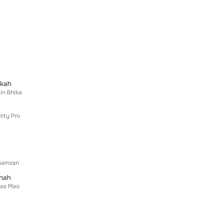
kkah
in Bhika
tty Pro
hamzan
tnah
yas Mao