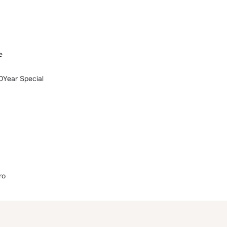
e
10Year Special
ro