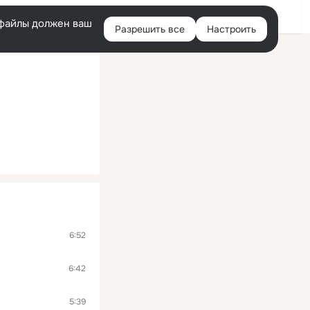
Войти
e-файлы должен ваш
Разрешить все
Настроить
Правая
колонка
6:52
6:42
5:39