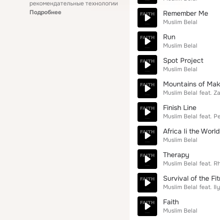
рекомендательные технологии
Подробнее
Remember Me
Muslim Belal
Run
Muslim Belal
Spot Project
Muslim Belal
Mountains of Ma
Muslim Belal
feat.
Za
Finish Line
Muslim Belal
feat.
Pe
Africa Ii the World
Muslim Belal
Therapy
Muslim Belal
feat.
R
Survival of the Fi
Muslim Belal
feat.
Il
Faith
Muslim Belal