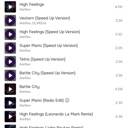
High Feelings
4:06
Arefiev
Vestern (Speed Up Version)
3:26
Arefiev
OLMEGA
High Feelings (Speed Up Version)
3:30
Arefiev
Super Mario (Speed Up Version)
2:05
Arefiev
Tetris (Speed Up Version)
3:26
Arefiev
Battle City (Speed Up Version)
3:36
Arefiev
Battle City
4:08
Arefiev
Super Mario (Radio Edit)
2:35
Arefiev
High Feelings (Leonardo La Mark Remix)
4:36
Arefiev
High Feelings (John Reyton Remix)