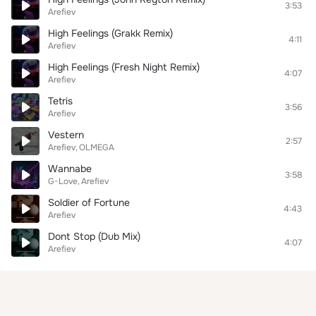
3:53
Arefiev
High Feelings (Grakk Remix)
4:11
Arefiev
High Feelings (Fresh Night Remix)
4:07
Arefiev
Tetris
3:56
Arefiev
Vestern
2:57
Arefiev
OLMEGA
Wannabe
3:58
G-Love
Arefiev
Soldier of Fortune
4:43
Arefiev
Dont Stop (Dub Mix)
4:07
Arefiev