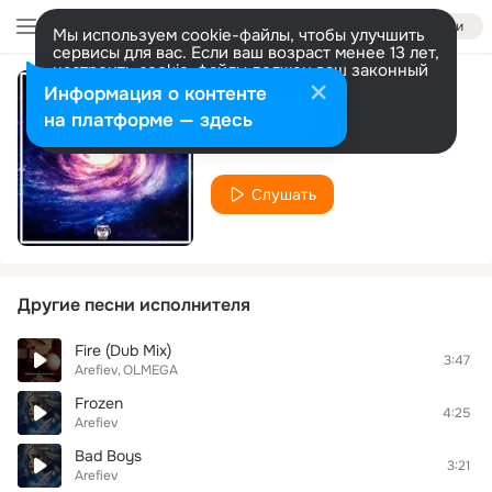
Войти
Мы используем cookie-файлы, чтобы улучшить
сервисы для вас. Если ваш возраст менее 13 лет,
настроить cookie-файлы должен ваш законный
представитель.
Больше информации
Информация о контенте
Super Mario
Разрешить все
Настроить
на платформе — здесь
Arefiev
Слушать
Другие песни исполнителя
Fire (Dub Mix)
3:47
Arefiev
OLMEGA
Frozen
4:25
Arefiev
Bad Boys
3:21
Arefiev