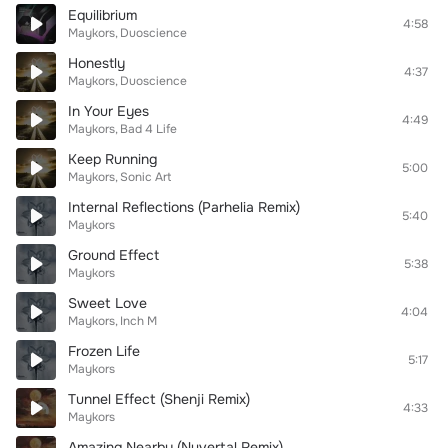
Equilibrium
4:58
Maykors
Duoscience
Honestly
4:37
Maykors
Duoscience
In Your Eyes
4:49
Maykors
Bad 4 Life
Keep Running
5:00
Maykors
Sonic Art
Internal Reflections (Parhelia Remix)
5:40
Maykors
Ground Effect
5:38
Maykors
Sweet Love
4:04
Maykors
Inch M
Frozen Life
5:17
Maykors
Tunnel Effect (Shenji Remix)
4:33
Maykors
Amazing Nearby (Nuvertal Remix)