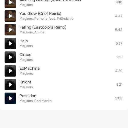
4:10
Maykors
You Glow (Cnof Remix)
4:47
Maykors
Parhelia
feat.
Fri3ndship
Falling (Eastcolors Remix)
5:42
Maykors
Anima
Halo
5:27
Maykors
Circus
5:13
Maykors
ExMachina
4:39
Maykors
Knight
5:21
Maykors
Poseidon
5:08
Maykors
Red Manta