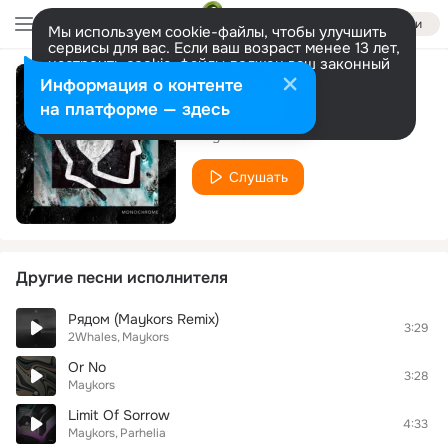
Войти
Мы используем cookie-файлы, чтобы улучшить
сервисы для вас. Если ваш возраст менее 13 лет,
настроить cookie-файлы должен ваш законный
представитель.
Больше информации
Информация о контенте
Bog
Разрешить все
Настроить
на платформе — здесь
Maykors
Слушать
Другие песни исполнителя
Рядом (Maykors Remix)
3:29
2Whales
Maykors
Or No
3:28
Maykors
Limit Of Sorrow
4:33
Maykors
Parhelia