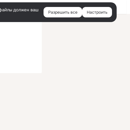
Войти
e-файлы должен ваш
Разрешить все
Настроить
Правая
колонка