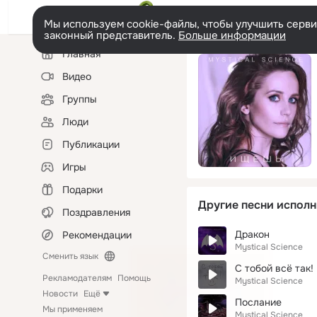
Мы используем cookie-файлы, чтобы улучшить сервис
законный представитель.
Больше информации
Левая
Главная
колонка
Видео
Группы
Люди
Публикации
Игры
Подарки
Другие песни исполн
Поздравления
Дракон
Рекомендации
Mystical Science
Сменить язык
С тобой всё так!
Рекламодателям
Помощь
Mystical Science
Новости
Ещё
Послание
Мы применяем
Mystical Science