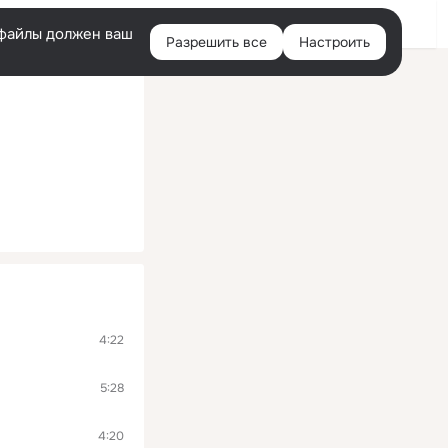
Войти
e-файлы должен ваш
Разрешить все
Настроить
Правая
колонка
4:22
5:28
4:20