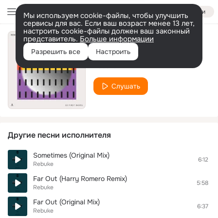
Войти
Мы используем cookie-файлы, чтобы улучшить
сервисы для вас. Если ваш возраст менее 13 лет,
настроить cookie-файлы должен ваш законный
представитель.
Больше информации
Posers Ray Gun
Разрешить все
Настроить
Rebūke
Слушать
Другие песни исполнителя
Sometimes (Original Mix)
6:12
Rebuke
Far Out (Harry Romero Remix)
5:58
Rebuke
Far Out (Original Mix)
6:37
Rebuke