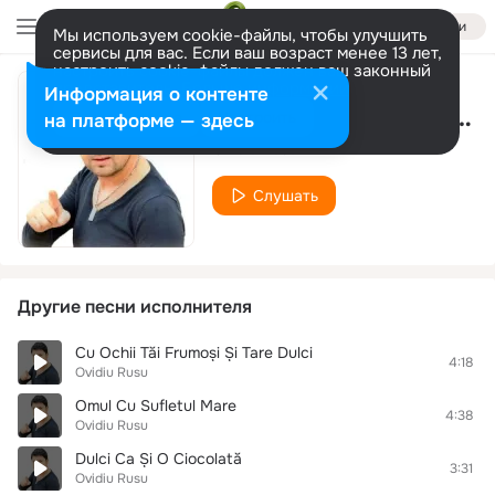
Войти
Мы используем cookie-файлы, чтобы улучшить
сервисы для вас. Если ваш возраст менее 13 лет,
настроить cookie-файлы должен ваш законный
представитель.
Больше информации
Информация о контенте
Sunt Nebunul Care Te Vrea
Разрешить все
Настроить
на платформе — здесь
Ovidiu Rusu
Слушать
Другие песни исполнителя
Cu Ochii Tăi Frumoși Și Tare Dulci
4:18
Ovidiu Rusu
Omul Cu Sufletul Mare
4:38
Ovidiu Rusu
Dulci Ca Și O Ciocolată
3:31
Ovidiu Rusu