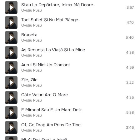
Stau La Depărtare, Inima Mă Doare
3:57
Ovidiu Rusu
Taci Suflet Și Nu Mai Plânge
4:10
Ovidiu Rusu
Bruneta
5:40
Ovidiu Rusu
Aș Renunța La Viață Și La Mine
4:38
Ovidiu Rusu
Aurul Și Nici Un Diamant
4:59
Ovidiu Rusu
Zile, Zile
3:22
Ovidiu Rusu
Câte Valuri Are O Mare
4:35
Ovidiu Rusu
E Miracol Sau E Un Mare Delir
5:38
Ovidiu Rusu
Of, Ce Drag Am Prins De Tine
3:46
Ovidiu Rusu
Mi-Ai Dat Foc La Inimă