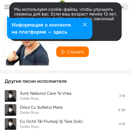
Войти
Мы используем cookie-файлы, чтобы улучшить
сервисы для вас. Если ваш возраст менее 13 лет,
настроить cookie-файлы должен ваш законный
представитель.
Больше информации
Информация о контенте
Câte Valuri Are O Mare
Разрешить все
Настроить
на платформе — здесь
Ovidiu Rusu
Слушать
Другие песни исполнителя
Sunt Nebunul Care Te Vrea
3:19
Ovidiu Rusu
Omul Cu Sufletul Mare
4:38
Ovidiu Rusu
Cu Ochii Tăi Frumoși Și Tare Dulci
4:18
Ovidiu Rusu