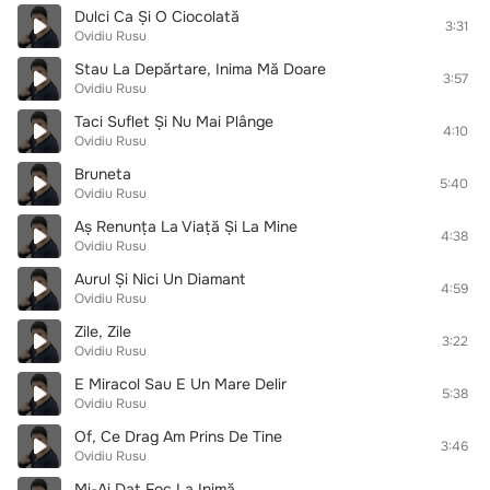
Dulci Ca Și O Ciocolată
3:31
Ovidiu Rusu
Stau La Depărtare, Inima Mă Doare
3:57
Ovidiu Rusu
Taci Suflet Și Nu Mai Plânge
4:10
Ovidiu Rusu
Bruneta
5:40
Ovidiu Rusu
Aș Renunța La Viață Și La Mine
4:38
Ovidiu Rusu
Aurul Și Nici Un Diamant
4:59
Ovidiu Rusu
Zile, Zile
3:22
Ovidiu Rusu
E Miracol Sau E Un Mare Delir
5:38
Ovidiu Rusu
Of, Ce Drag Am Prins De Tine
3:46
Ovidiu Rusu
Mi-Ai Dat Foc La Inimă