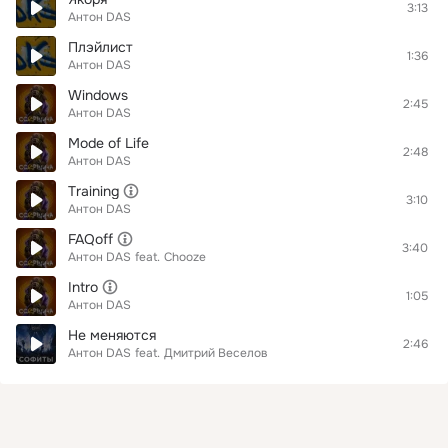
3:13
Антон DAS
Плэйлист
1:36
Антон DAS
Windows
2:45
Антон DAS
Mode of Life
2:48
Антон DAS
Training
3:10
Антон DAS
FAQoff
3:40
Антон DAS
feat.
Chooze
Intro
1:05
Антон DAS
Не меняются
2:46
Антон DAS
feat.
Дмитрий Веселов