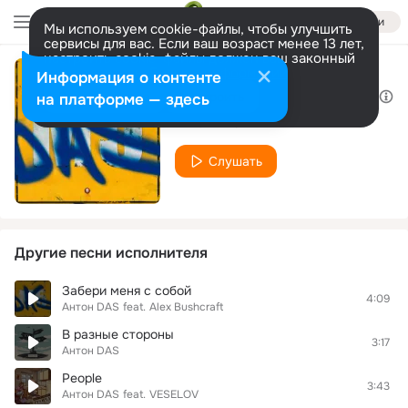
Войти
Мы используем cookie-файлы, чтобы улучшить
сервисы для вас. Если ваш возраст менее 13 лет,
настроить cookie-файлы должен ваш законный
представитель.
Больше информации
Информация о контенте
Набирай мой номер
Разрешить все
Настроить
на платформе — здесь
Антон DAS
Слушать
Другие песни исполнителя
Забери меня с собой
4:09
Антон DAS
feat.
Alex Bushcraft
В разные стороны
3:17
Антон DAS
People
3:43
Антон DAS
feat.
VESELOV