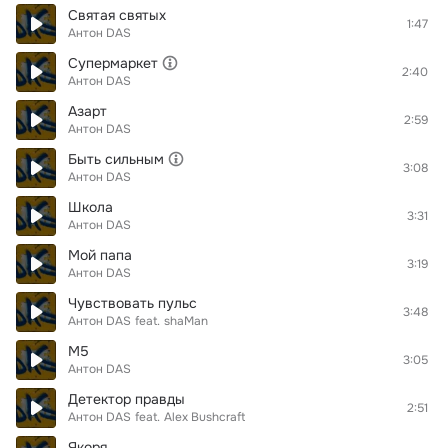
Святая святых
1:47
Антон DAS
Супермаркет
2:40
Антон DAS
Азарт
2:59
Антон DAS
Быть сильным
3:08
Антон DAS
Школа
3:31
Антон DAS
Мой папа
3:19
Антон DAS
Чувствовать пульс
3:48
Антон DAS
feat.
shaMan
М5
3:05
Антон DAS
Детектор правды
2:51
Антон DAS
feat.
Alex Bushcraft
Якоря