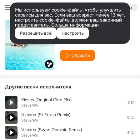
Войти
Мы используем cookie-файлы, чтобы улучшить
сервисы для вас. Если ваш возраст менее 13 лет,
настроить cookie-файлы должен ваш законный
представитель.
Больше информации
Day & Night
Разрешить все
Настроить
Steve Wu
Слушать
Другие песни исполнителя
Kisses (Original Club Mix)
6:17
Steve Wu
Vimana (St.Emilio Remix)
6:12
Steve Wu
Vimana (Swan Dominic Remix)
4:12
Steve Wu