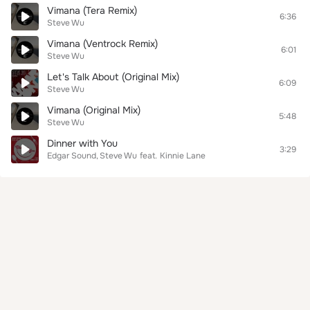
Vimana (Tera Remix)
6:36
Steve Wu
Vimana (Ventrock Remix)
6:01
Steve Wu
Let's Talk About (Original Mix)
6:09
Steve Wu
Vimana (Original Mix)
5:48
Steve Wu
Dinner with You
3:29
Edgar Sound
Steve Wu
feat.
Kinnie Lane