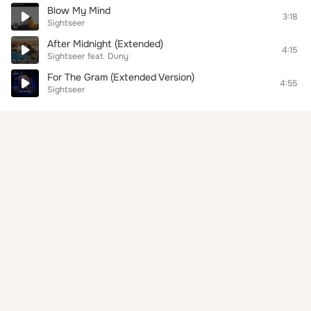
Blow My Mind
3:18
Sightseer
After Midnight (Extended)
4:15
Sightseer
feat.
Duny
For The Gram (Extended Version)
4:55
Sightseer