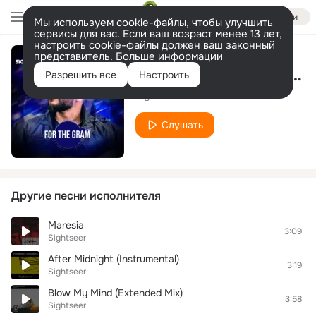
Войти
Мы используем cookie-файлы, чтобы улучшить
сервисы для вас. Если ваш возраст менее 13 лет,
настроить cookie-файлы должен ваш законный
представитель.
Больше информации
For The Gram (Radio Edit)
Разрешить все
Настроить
Sightseer
Слушать
Другие песни исполнителя
Maresia
3:09
Sightseer
After Midnight (Instrumental)
3:19
Sightseer
Blow My Mind (Extended Mix)
3:58
Sightseer