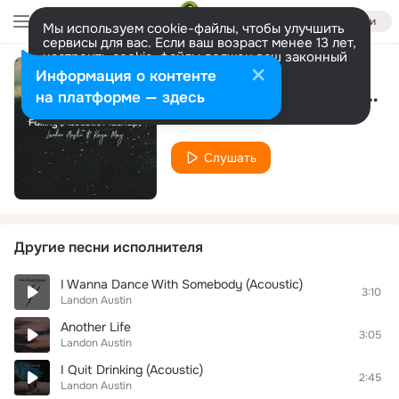
Войти
Мы используем cookie-файлы, чтобы улучшить
сервисы для вас. Если ваш возраст менее 13 лет,
настроить cookie-файлы должен ваш законный
представитель.
Больше информации
Информация о контенте
Falling (Acoustic Mashup)
Разрешить все
Настроить
на платформе — здесь
Landon Austin
Слушать
Другие песни исполнителя
I Wanna Dance With Somebody (Acoustic)
3:10
Landon Austin
Another Life
3:05
Landon Austin
I Quit Drinking (Acoustic)
2:45
Landon Austin