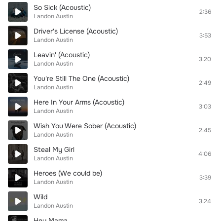
So Sick (Acoustic)
2:36
Landon Austin
Driver's License (Acoustic)
3:53
Landon Austin
Leavin' (Acoustic)
3:20
Landon Austin
You're Still The One (Acoustic)
2:49
Landon Austin
Here In Your Arms (Acoustic)
3:03
Landon Austin
Wish You Were Sober (Acoustic)
2:45
Landon Austin
Steal My Girl
4:06
Landon Austin
Heroes (We could be)
3:39
Landon Austin
Wild
3:24
Landon Austin
Hey Mama