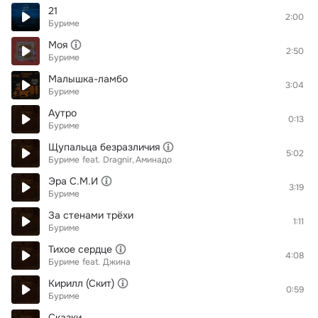
21
2:00
Буриме
Моя
2:50
Буриме
Малышка-ламбо
3:04
Буриме
Аутро
0:13
Буриме
Щупальца безразличия
5:02
Буриме
feat.
Dragnir
Аминадо
Эра С.М.И
3:19
Буриме
За стенами трёхи
1:11
Буриме
Тихое сердце
4:08
Буриме
feat.
Джина
Кирилл (Скит)
0:59
Буриме
Сказки