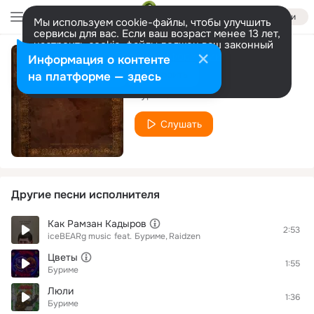
Войти
Мы используем cookie-файлы, чтобы улучшить
сервисы для вас. Если ваш возраст менее 13 лет,
настроить cookie-файлы должен ваш законный
представитель.
Больше информации
Информация о контенте
Интро
Разрешить все
Настроить
на платформе — здесь
Буриме
Слушать
Другие песни исполнителя
Как Рамзан Кадыров
2:53
iceBEARg music
feat.
Буриме
Raidzen
Цветы
1:55
Буриме
Люли
1:36
Буриме