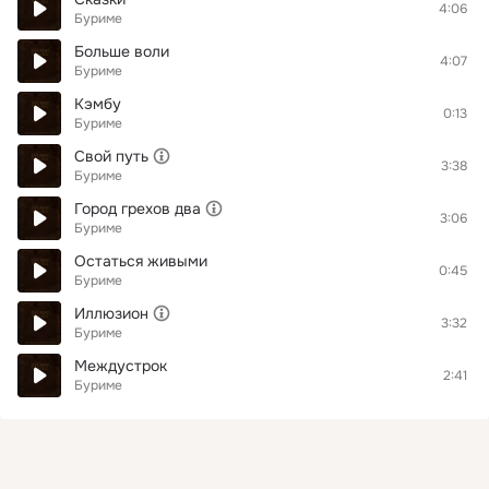
4:06
Буриме
Больше воли
4:07
Буриме
Кэмбу
0:13
Буриме
Свой путь
3:38
Буриме
Город грехов два
3:06
Буриме
Остаться живыми
0:45
Буриме
Иллюзион
3:32
Буриме
Междустрок
2:41
Буриме